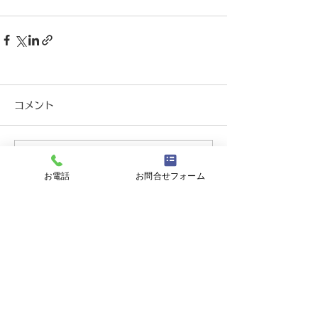
コメント
コメントを追加…
お電話
お問合せフォーム
近藤眼科
岐阜県大垣市御殿町1丁目57
​TEL：0584-78-3055
​HP：
https://www.kondo-ganka.com/
©2022 近藤眼科.All Rights Reserved.