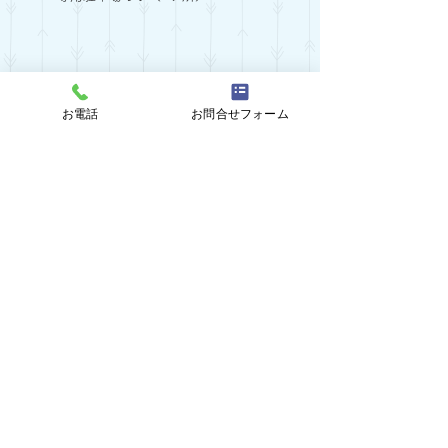
お電話
お問合せフォーム
近藤眼科
岐阜県大垣市御殿町1丁目57
​TEL：0584-78-3055
​HP：
https://www.kondo-ganka.com/
©2022 近藤眼科.All Rights Reserved.